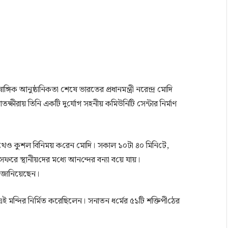
গিক আনুষ্ঠা‌নিকতা শেষে ভারতের প্রধানমন্ত্রী নরেন্দ্র মো‌দি
ীরায় তিনি এক‌টি দু‌র্যোগ সহনীয় ক‌মি‌উ‌নি‌টি সেন্টার নির্মা‌ণ
‌থেও কুশল বি‌নিময় ক‌রেন মো‌দি। সকাল ১০টা ৪০ মি‌নি‌টে,
ই সফরে স্থানীয়‌দের ম‌ধ্যে আন‌ন্দের বন্যা ব‌য়ে যায়।
ে জানিয়েছেন। ‌
ই মন্দির নির্মিত করেছিলেন। সনাতন ধ‌র্মের ৫১টি শ‌ক্তিপী‌ঠের