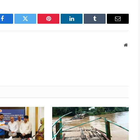
Facebook
Twitter
Pinterest
LinkedIn
Tumblr
Email
Websit