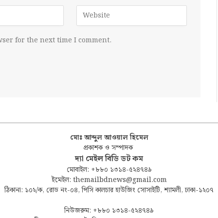
ser for the next time I comment.
মোঃ আব্দুল আওয়াল হিমেল
প্রকাশক ও সম্পাদক
দ্যা মেইল বিডি ডট কম
মোবাইল: +৮৮০ ১৩১৪-৫২৪৭৪৯
ইমেইল: themailbdnews@gmail.com
ঠিকানা: ১০২/ক, রোড নং-০৪, পিসি কালচার হাউজিং সোসাইটি, শ্যামলী, ঢাকা-১২০৭
নিউজরুম: +৮৮০ ১৩১৪-৫২৪৭৪৯