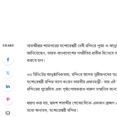
সাতক্ষীরার শ্যামগরের যশোরেশ্বরী দেবী মন্দিরে পূজা ও আনুষাঙ্
SHARE
জানিয়েছেন, ভারত-বাংলাদেশের সম্প্রী‌তির প্রতীক হি‌সেবে সাতক্ষ
করতে চান।
৩০ মি‌নি‌টের আনুষ্ঠা‌নিকতায়, ম‌ন্দি‌রে আগত সুধীজনদের সা
য‌শো‌রেশ্বরী ম‌ন্দির ত্যাগ ক‌রেন ভারতীয় প্রধানমন্ত্রী। তার এ
ম‌ন্দি‌রের পুরো‌হিত এবং পৃষ্ঠ‌পোষকরাও দারুণ সম্মা‌নিত বল
ধারণা করা হয়, দ্বাদশ শতাব্দীর শেষের দিকে একজন ব্রাহ্মণ এ
ম‌ধ্যে অন্যতম, য‌শো‌রেশ্বরী ম‌ন্দির।