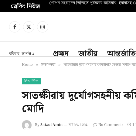
গোপন সংবাদের ভিত্তিতে পূর্বধলায় অভিযান, ইয়াবাসহ গ্রে
ব্রেকিং নিউজ
Facebook
X
Instagram
(Twitter)
প্রচ্ছদ
জাতীয়
আন্তর্জাত
রবিবার, আগস্ট ৯
Home
লিড নিউজ
সাতক্ষীরায় দুর্যোগসহনীয় কমিউনিটি সেন্টার নির্মাণে আ
»
»
লিড নিউজ
সাতক্ষীরায় দুর্যোগসহনীয় কম
মোদি
By
Saizul Amin
মার্চ ২৭, ২০২১
No Comments
1