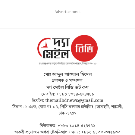
Advertisement
মোঃ আব্দুল আওয়াল হিমেল
প্রকাশক ও সম্পাদক
দ্যা মেইল বিডি ডট কম
মোবাইল: +৮৮০ ১৩১৪-৫২৪৭৪৯
ইমেইল: themailbdnews@gmail.com
ঠিকানা: ১০২/ক, রোড নং-০৪, পিসি কালচার হাউজিং সোসাইটি, শ্যামলী,
ঢাকা-১২০৭
নিউজরুম: +৮৮০ ১৩১৪-৫২৪৭৪৯
জরুরী প্রয়োজন অথবা টেকনিক্যাল সমস্যা: +৮৮০ ১৮৩৩-৩৭৫১৩৩