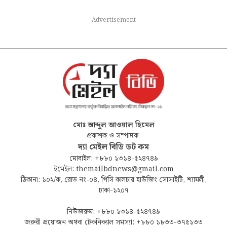
Advertisement
মোঃ আব্দুল আওয়াল হিমেল
প্রকাশক ও সম্পাদক
দ্যা মেইল বিডি ডট কম
মোবাইল: +৮৮০ ১৩১৪-৫২৪৭৪৯
ইমেইল: themailbdnews@gmail.com
ঠিকানা: ১০২/ক, রোড নং-০৪, পিসি কালচার হাউজিং সোসাইটি, শ্যামলী,
ঢাকা-১২০৭
নিউজরুম: +৮৮০ ১৩১৪-৫২৪৭৪৯
জরুরী প্রয়োজন অথবা টেকনিক্যাল সমস্যা: +৮৮০ ১৮৩৩-৩৭৫১৩৩