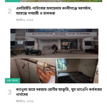
এলজিইডি-পাউবোর অবহেলায় কালীগঞ্জে মরণফাঁদ,
আতঙ্কে পথচারী ও চালকরা
আগস্ট ৯, ২০২৬
সারা বাংলা
ক্যানুলা হাতে দরজায় রোগীর আকুতি, ঘুম ভাঙেনি কর্তব্যরত
নার্সদের
আগস্ট ৯, ২০২৬