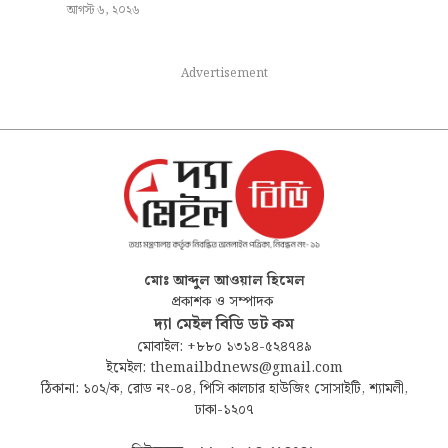
আগস্ট ৬, ২০২৬
Advertisement
মোঃ আব্দুল আওয়াল হিমেল
প্রকাশক ও সম্পাদক
দ্যা মেইল বিডি ডট কম
মোবাইল: +৮৮০ ১৩১৪-৫২৪৭৪৯
ইমেইল: themailbdnews@gmail.com
ঠিকানা: ১০২/ক, রোড নং-০৪, পিসি কালচার হাউজিং সোসাইটি, শ্যামলী,
ঢাকা-১২০৭