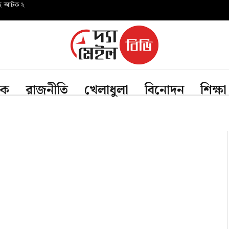
সহ আটক ২
িক
রাজনীতি
খেলাধুলা
বিনোদন
শিক্ষা