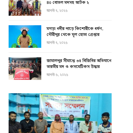
৪০ বোতল মদসহ আটক ২
আগস্ট ৭, ২০২৬
মগড়া নদীর পাড়ে কিশোরীকে ধর্ষণ,
গৌরীপুর থেকে মূল হোতা গ্রেপ্তার
আগস্ট ৭, ২০২৬
জামালপুর সীমান্তে ৩৫ বিজিবির অভিযানে
ভারতীয় মদ ও কসমেটিকস উদ্ধার
আগস্ট ৬, ২০২৬