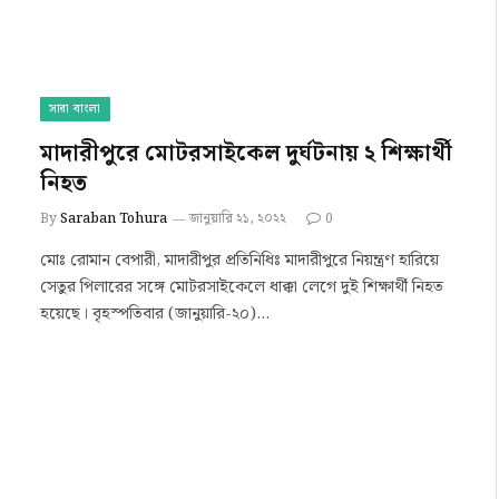
সারা বাংলা
মাদারীপুরে মোটরসাইকেল দুর্ঘটনায় ২ শিক্ষার্থী
নিহত
By
Saraban Tohura
জানুয়ারি ২১, ২০২২
0
মোঃ রোমান বেপারী, মাদারীপুর প্রতিনিধিঃ মাদারীপুরে নিয়ন্ত্রণ হারিয়ে
সেতুর পিলারের সঙ্গে মোটরসাইকেলে ধাক্কা লেগে দুই শিক্ষার্থী নিহত
হয়েছে। বৃহস্পতিবার (জানুয়ারি-২০)…