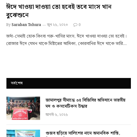
ঈদে খাওয়া দাওয়া তো হবেই তবে মাংস খান
বুঝেশুনে
By
Saraban Tohura
জুন ২৬, ২০২৩
0
জর্দা-সেমাই হোক কিংবা গরু-খাসির মাংস, ঈদে খাওয়া দাওয়া তো হবেই।
রোজার ঈদে যেমন থাকে মিষ্টান্নের আধিক্য, কোরবানির ঈদে থাকে ভারি…
সর্বশেষ
জামালপুর সীমান্তে ৩৫ বিজিবির অভিযানে ভারতীয়
মদ ও কসমেটিকস উদ্ধার
আগস্ট ৬, ২০২৬
গুজব ছড়িয়ে সালিশের নামে অমানবিক শাস্তি,