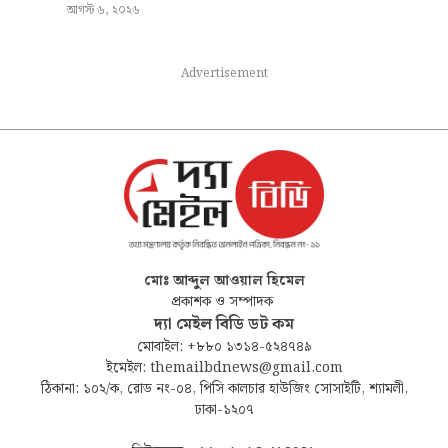
আগস্ট ৬, ২০২৬
Advertisement
মোঃ আব্দুল আওয়াল হিমেল
প্রকাশক ও সম্পাদক
দ্যা মেইল বিডি ডট কম
মোবাইল: +৮৮০ ১৩১৪-৫২৪৭৪৯
ইমেইল: themailbdnews@gmail.com
ঠিকানা: ১০২/ক, রোড নং-০৪, পিসি কালচার হাউজিং সোসাইটি, শ্যামলী,
ঢাকা-১২০৭