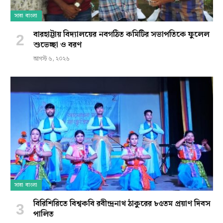
সারা বাংলা
বারহাট্টায় বিদ্যালয়ের নবগঠিত কমিটির সভাপতিকে ফুলেল
শুভেচ্ছা ও বরণ
আগস্ট ৬, ২০২৬
সারা বাংলা
বিরিশিরিতে বিশ্বকবি রবীন্দ্রনাথ ঠাকুরের ৮৫তম প্রয়াণ দিবস
পালিত