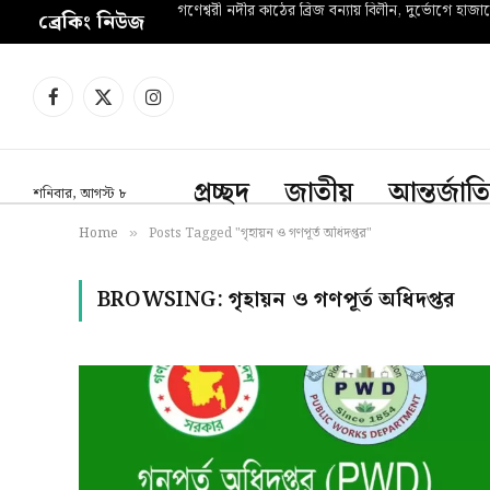
গণেশ্বরী নদীর কাঠের ব্রিজ বন্যায় বিলীন, দুর্ভোগে হাজা
ব্রেকিং নিউজ
Facebook
X
Instagram
(Twitter)
প্রচ্ছদ
জাতীয়
আন্তর্জাত
শনিবার, আগস্ট ৮
Home
Posts Tagged "গৃহায়ন ও গণপূর্ত অধিদপ্তর"
»
BROWSING:
গৃহায়ন ও গণপূর্ত অধিদপ্তর