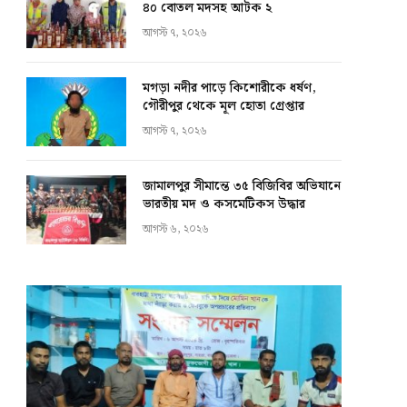
৪০ বোতল মদসহ আটক ২
আগস্ট ৭, ২০২৬
মগড়া নদীর পাড়ে কিশোরীকে ধর্ষণ,
গৌরীপুর থেকে মূল হোতা গ্রেপ্তার
আগস্ট ৭, ২০২৬
জামালপুর সীমান্তে ৩৫ বিজিবির অভিযানে
ভারতীয় মদ ও কসমেটিকস উদ্ধার
আগস্ট ৬, ২০২৬