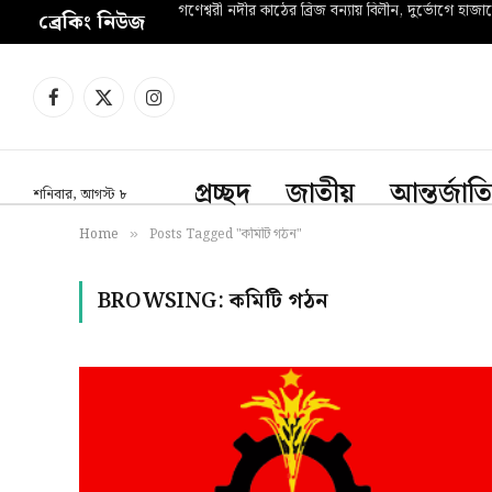
গণেশ্বরী নদীর কাঠের ব্রিজ বন্যায় বিলীন, দুর্ভোগে হাজা
ব্রেকিং নিউজ
Facebook
X
Instagram
(Twitter)
প্রচ্ছদ
জাতীয়
আন্তর্জাত
শনিবার, আগস্ট ৮
Home
Posts Tagged "কমিটি গঠন"
»
BROWSING:
কমিটি গঠন