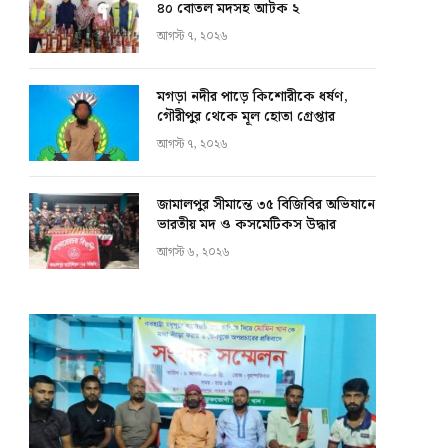
৪০ বোতল মদসহ আটক ২
আগস্ট ৭, ২০২৬
মগড়া নদীর পাড়ে কিশোরীকে ধর্ষণ,
গৌরীপুর থেকে মূল হোতা গ্রেপ্তার
আগস্ট ৭, ২০২৬
জামালপুর সীমান্তে ৩৫ বিজিবির অভিযানে
ভারতীয় মদ ও কসমেটিকস উদ্ধার
আগস্ট ৬, ২০২৬