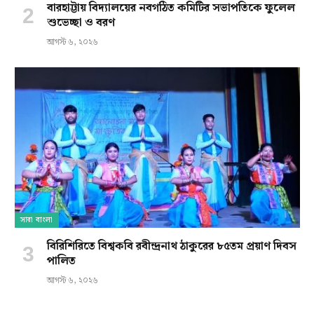
বারহাট্টায় বিদ্যালয়ের নবগঠিত কমিটির সভাপতিকে ফুলেল
শুভেচ্ছা ও বরণ
আগস্ট ৬, ২০২৬
সারা বাংলা
বিরিশিরিতে বিশ্বকবি রবীন্দ্রনাথ ঠাকুরের ৮৫তম প্রয়াণ দিবস
পালিত
আগস্ট ৬, ২০২৬