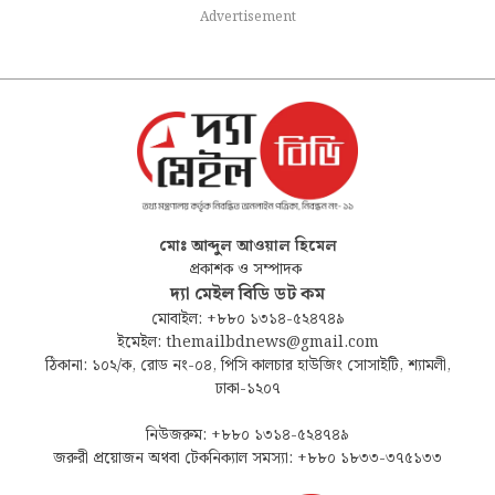
Advertisement
মোঃ আব্দুল আওয়াল হিমেল
প্রকাশক ও সম্পাদক
দ্যা মেইল বিডি ডট কম
মোবাইল: +৮৮০ ১৩১৪-৫২৪৭৪৯
ইমেইল: themailbdnews@gmail.com
ঠিকানা: ১০২/ক, রোড নং-০৪, পিসি কালচার হাউজিং সোসাইটি, শ্যামলী,
ঢাকা-১২০৭
নিউজরুম: +৮৮০ ১৩১৪-৫২৪৭৪৯
জরুরী প্রয়োজন অথবা টেকনিক্যাল সমস্যা: +৮৮০ ১৮৩৩-৩৭৫১৩৩