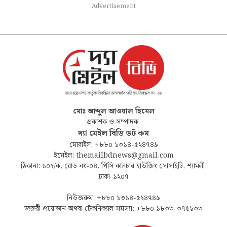
Advertisement
মোঃ আব্দুল আওয়াল হিমেল
প্রকাশক ও সম্পাদক
দ্যা মেইল বিডি ডট কম
মোবাইল: +৮৮০ ১৩১৪-৫২৪৭৪৯
ইমেইল: themailbdnews@gmail.com
ঠিকানা: ১০২/ক, রোড নং-০৪, পিসি কালচার হাউজিং সোসাইটি, শ্যামলী,
ঢাকা-১২০৭
নিউজরুম: +৮৮০ ১৩১৪-৫২৪৭৪৯
জরুরী প্রয়োজন অথবা টেকনিক্যাল সমস্যা: +৮৮০ ১৮৩৩-৩৭৫১৩৩