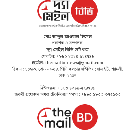
মোঃ আব্দুল আওয়াল হিমেল
প্রকাশক ও সম্পাদক
দ্যা মেইল বিডি ডট কম
মোবাইল: +৮৮০ ১৩১৪-৫২৪৭৪৯
ইমেইল: themailbdnews@gmail.com
ঠিকানা: ১০২/ক, রোড নং-০৪, পিসি কালচার হাউজিং সোসাইটি, শ্যামলী,
ঢাকা-১২০৭
নিউজরুম: +৮৮০ ১৩১৪-৫২৪৭৪৯
জরুরী প্রয়োজন অথবা টেকনিক্যাল সমস্যা: +৮৮০ ১৮৩৩-৩৭৫১৩৩