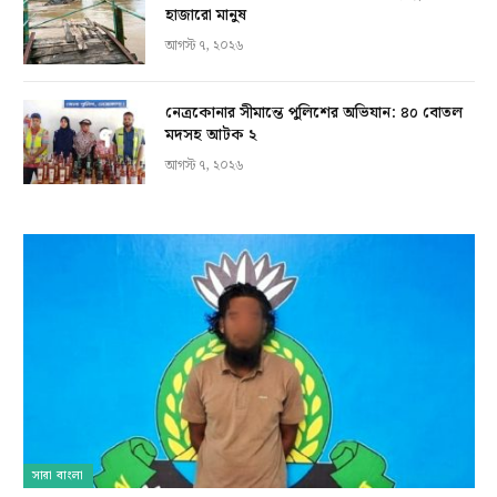
হাজারো মানুষ
আগস্ট ৭, ২০২৬
নেত্রকোনার সীমান্তে পুলিশের অভিযান: ৪০ বোতল
মদসহ আটক ২
আগস্ট ৭, ২০২৬
সারা বাংলা