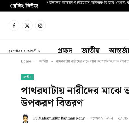
শহীদদের আত্মত্যাগ ইতিহাসে অবিস্মরণীয় হয়ে থাকবে: কল
ব্রেকিং নিউজ
Facebook
X
Instagram
(Twitter)
প্রচ্ছদ
জাতীয়
আন্তর্
বৃহস্পতিবার, আগস্ট ৬
Home
জাতীয়
পাথরঘাটায় নারীদের মাঝে ভার্মি কম্পোস্ট উৎপাদন উপক
»
»
জাতীয়
পাথরঘাটায় নারীদের মাঝে ভা
উপকরণ বিতরণ
By
Mahamudur Rahman Rony
নভেম্বর ৮, ২০২৫
No