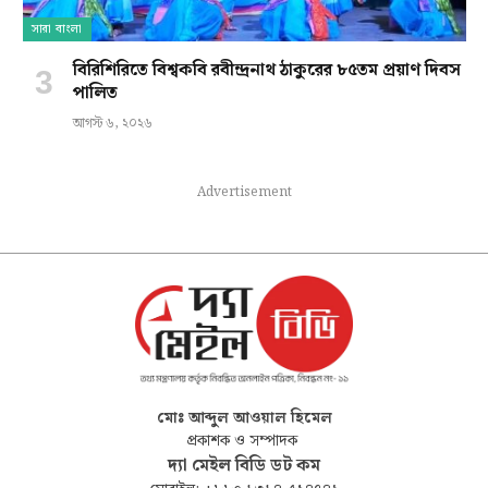
সারা বাংলা
বিরিশিরিতে বিশ্বকবি রবীন্দ্রনাথ ঠাকুরের ৮৫তম প্রয়াণ দিবস
পালিত
আগস্ট ৬, ২০২৬
Advertisement
মোঃ আব্দুল আওয়াল হিমেল
প্রকাশক ও সম্পাদক
দ্যা মেইল বিডি ডট কম