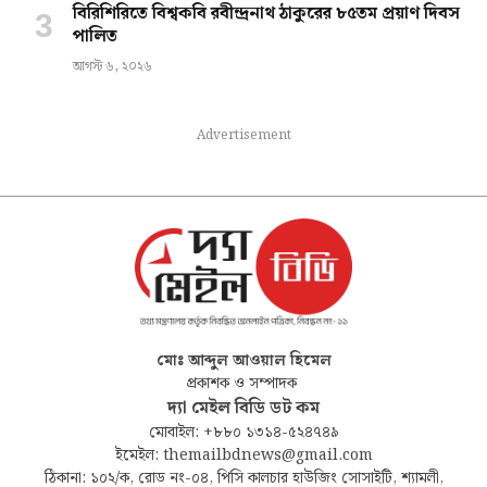
বিরিশিরিতে বিশ্বকবি রবীন্দ্রনাথ ঠাকুরের ৮৫তম প্রয়াণ দিবস
পালিত
আগস্ট ৬, ২০২৬
Advertisement
মোঃ আব্দুল আওয়াল হিমেল
প্রকাশক ও সম্পাদক
দ্যা মেইল বিডি ডট কম
মোবাইল: +৮৮০ ১৩১৪-৫২৪৭৪৯
ইমেইল: themailbdnews@gmail.com
ঠিকানা: ১০২/ক, রোড নং-০৪, পিসি কালচার হাউজিং সোসাইটি, শ্যামলী,