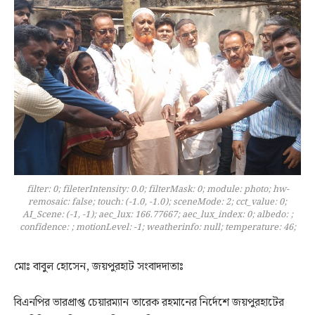
filter: 0; fileterIntensity: 0.0; filterMask: 0; module: photo; hw-
remosaic: false; touch: (-1.0, -1.0); sceneMode: 2; cct_value: 0;
AI_Scene: (-1, -1); aec_lux: 166.77667; aec_lux_index: 0; albedo: ;
confidence: ; motionLevel: -1; weatherinfo: null; temperature: 46;
মোঃ বাবুল হোসেন, জয়পুরহাট সংবাদদাতাঃ
বিএনপির ভারপ্রাপ্ত চেয়ারম্যান তারেক রহমানের নির্দেশে জয়পুরহাটের