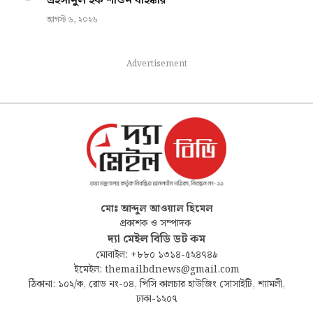
এহসানুল হক শাওন বহিষ্কার
আগস্ট ৬, ২০২৬
Advertisement
মোঃ আব্দুল আওয়াল হিমেল
প্রকাশক ও সম্পাদক
দ্যা মেইল বিডি ডট কম
মোবাইল: +৮৮০ ১৩১৪-৫২৪৭৪৯
ইমেইল: themailbdnews@gmail.com
ঠিকানা: ১০২/ক, রোড নং-০৪, পিসি কালচার হাউজিং সোসাইটি, শ্যামলী,
ঢাকা-১২০৭