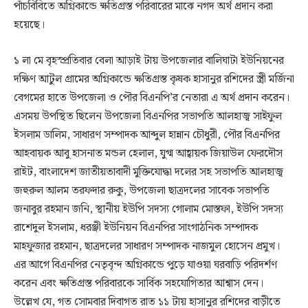
পাঁচবিবিতে অগ্নিকান্ডে ক্ষতিগ্রস্ত পরিবারের মাঝে নগদ অর্থ প্রদান করা
হয়েছে।
১ লা মে বৃহস্প্রতিবার বেলা আড়াই টায় উপজেলার বালিঘাটা ইউনিয়নের
দক্ষিণ আটুল গ্রামের অগ্নিকান্ডে ক্ষতিগ্রস্ত কৃষক হাসানুর রশিদের স্ত্রী মর্জিনা
বেগমের হাতে উপজেলা ও পৌর বিএনপি’র নেতারা এ অর্থ প্রদান করেন।
এসময় উপস্থিত ছিলেন উপজেলা বিএনপির সভাপতি আলহাজ্ব সাইফুল
ইসলাম ডালিম, সাধারণ সম্পাদক আব্দুল হান্নান চৌধুরী, পৌর বিএনপির
আহবায়ক আবু হাসনাত মন্ডল হেলাল, যুগ্ম আহ্বায়ক জিয়াউল ফেরদৌস
রাইট, বাংলাদেশ জাতীয়তাবাদী মুক্তিযোদ্ধা দলের সহ সভাপতি আলহাজ্ব
জহুরুল আলম তরফদার রুকু, উপজেলা ছাত্রদলের সাবেক সভাপতি
জনাবুর রহমান জনি, স্থানীয় ইউপি সদস্য গোলাম মোস্তফা, ইউপি সদস্য
রাশেদুল ইসলাম, ধরঞ্জী ইউনিয়ন বিএনপির সাংগাঠনিক সম্পাদক
মাহফুজার রহমান, ছাত্রদলের সাধারণ সম্পাদক নাজমুল হোসেন প্রমুখ।
এর আগে বিএনপির নেতৃবৃন্দ অগ্নিকান্ডে পুড়ে যাওয়া ঘরবাড়ি পরিদর্শণ
করেন এবং ক্ষতিগ্রস্ত পরিবারকে সার্বিক সহযোগিতার আশ্বাস দেন।
উল্লেখ যে, গত সোমবার দিবাগত রাত ১১ টায় হাসানুর রশিদের বাড়ীতে