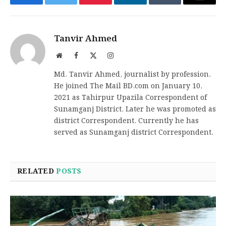
Facebook
Twitter
Pinterest
LinkedIn
Tumblr
Email
Tanvir Ahmed
Website
Facebook
X
Instagram
(Twitter)
Md. Tanvir Ahmed, journalist by profession.
He joined The Mail BD.com on January 10,
2021 as Tahirpur Upazila Correspondent of
Sunamganj District. Later he was promoted as
district Correspondent. Currently he has
served as Sunamganj district Correspondent.
RELATED
POSTS