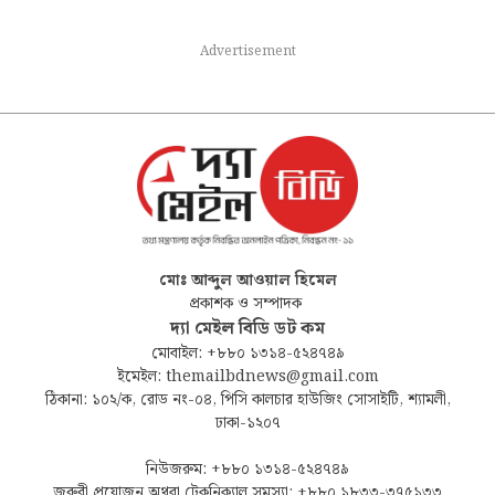
Advertisement
মোঃ আব্দুল আওয়াল হিমেল
প্রকাশক ও সম্পাদক
দ্যা মেইল বিডি ডট কম
মোবাইল: +৮৮০ ১৩১৪-৫২৪৭৪৯
ইমেইল: themailbdnews@gmail.com
ঠিকানা: ১০২/ক, রোড নং-০৪, পিসি কালচার হাউজিং সোসাইটি, শ্যামলী,
ঢাকা-১২০৭
নিউজরুম: +৮৮০ ১৩১৪-৫২৪৭৪৯
জরুরী প্রয়োজন অথবা টেকনিক্যাল সমস্যা: +৮৮০ ১৮৩৩-৩৭৫১৩৩