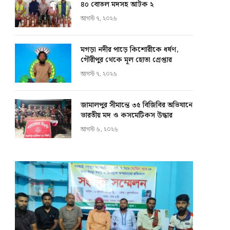
৪০ বোতল মদসহ আটক ২
আগস্ট ৭, ২০২৬
মগড়া নদীর পাড়ে কিশোরীকে ধর্ষণ,
গৌরীপুর থেকে মূল হোতা গ্রেপ্তার
আগস্ট ৭, ২০২৬
জামালপুর সীমান্তে ৩৫ বিজিবির অভিযানে
ভারতীয় মদ ও কসমেটিকস উদ্ধার
আগস্ট ৬, ২০২৬