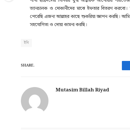
শাখা ছাত্রদলের সিনিয়র যুগ্ম আহ্বায়ক আনোয়ার পারভ
ভ্যানচালক ও দোকানীদের মাঝে ইফতার বিতরণ করবো। সহ
পেরেছি এজন্য আল্লাহর কাছে শুকরিয়া জ্ঞাপন করছি। 
সহযোগিতা ও দোয়া কামনা করছি।
ইবি
SHARE.
Mutasim Billah Riyad