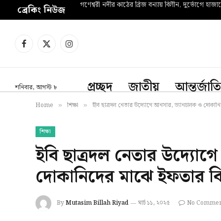
গণেশ্বরী নদীর কাঠের ব্রিজ বন্যায় বিলীন, দুর্ভোগে হাজা
ব্রেকিং নিউজ
Facebook
X
Instagram
(Twitter)
প্রচ্ছদ
জাতীয়
আন্তর্জাত
শনিবার, আগস্ট ৮
Home
শিক্ষা
ইবি ছাত্রদল নেতার উদ্যোগে আনসার, ভ্যানচালক ও দোকা
»
»
শিক্ষা
ইবি ছাত্রদল নেতার উদ্যোগ
দোকানিদের মাঝে ইফতার 
By
Mutasim Billah Riyad
মার্চ ১১, ২০২৫
No Commen