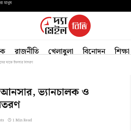
রো মানুষ
িক
রাজনীতি
খেলাধুলা
বিনোদন
শিক্ষা
নিদের মাঝে ইফতার বিতরণ
ে আনসার, ভ্যানচালক ও
বিতরণ
ts
1 Min Read