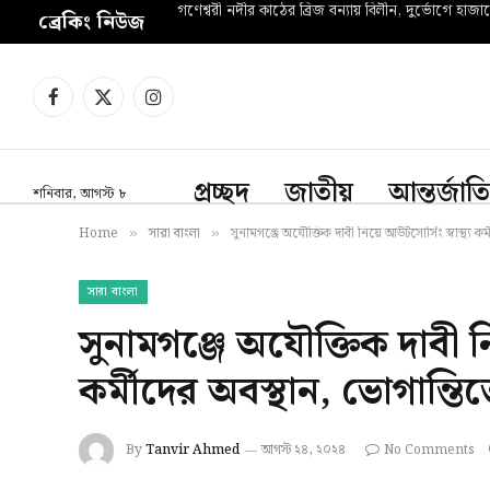
গণেশ্বরী নদীর কাঠের ব্রিজ বন্যায় বিলীন, দুর্ভোগে হাজা
ব্রেকিং নিউজ
Facebook
X
Instagram
(Twitter)
প্রচ্ছদ
জাতীয়
আন্তর্জাত
শনিবার, আগস্ট ৮
Home
সারা বাংলা
সুনামগঞ্জে অযৌক্তিক দাবী নিয়ে আউটসোর্সিং স্বাস্থ্য 
»
»
সারা বাংলা
সুনামগঞ্জে অযৌক্তিক দাবী নি
কর্মীদের অবস্থান, ভোগান্ত
By
Tanvir Ahmed
আগস্ট ২৪, ২০২৪
No Comments