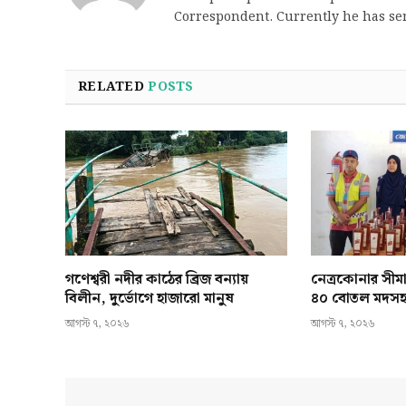
Correspondent. Currently he has se
RELATED
POSTS
গণেশ্বরী নদীর কাঠের ব্রিজ বন্যায়
নেত্রকোনার সীমা
বিলীন, দুর্ভোগে হাজারো মানুষ
৪০ বোতল মদস
আগস্ট ৭, ২০২৬
আগস্ট ৭, ২০২৬