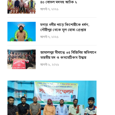
৪০ বোতল মদসহ আটক ২
আগস্ট ৭, ২০২৬
মগড়া নদীর পাড়ে কিশোরীকে ধর্ষণ,
গৌরীপুর থেকে মূল হোতা গ্রেপ্তার
আগস্ট ৭, ২০২৬
জামালপুর সীমান্তে ৩৫ বিজিবির অভিযানে
ভারতীয় মদ ও কসমেটিকস উদ্ধার
আগস্ট ৬, ২০২৬