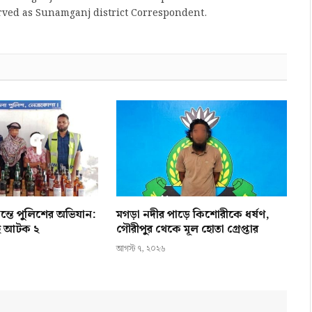
rved as Sunamganj district Correspondent.
ন্তে পুলিশের অভিযান:
মগড়া নদীর পাড়ে কিশোরীকে ধর্ষণ,
হ আটক ২
গৌরীপুর থেকে মূল হোতা গ্রেপ্তার
আগস্ট ৭, ২০২৬