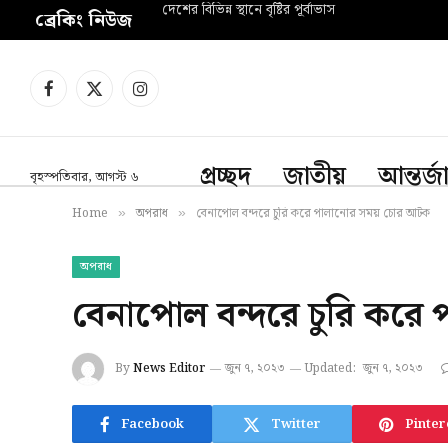
দেশের বিভিন্ন স্থানে বৃষ্টির পূর্বাভাস
ব্রেকিং নিউজ
Facebook
X
Instagram
(Twitter)
প্রচ্ছদ
জাতীয়
আন্তর্
বৃহস্পতিবার, আগস্ট ৬
Home
অপরাধ
বেনাপোল বন্দরে চুরি করে পালানোর সময় চোর আটক
»
»
অপরাধ
বেনাপোল বন্দরে চুরি কর
By
News Editor
জুন ৭, ২০২৩
Updated:
জুন ৭, ২০২৩
Facebook
Twitter
Pinter