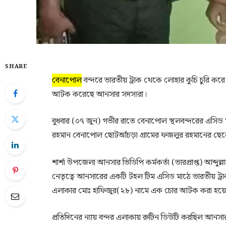
SHARE
বেনাপোল
বন্দরে ভারতীয় ট্রাক থেকে লোহার কুচি চুরি 
আটক করেছে আনসার সদস্যরা।
বুধবার (০৭ জুন) গভীর রাতে বেনাপোল স্থলবন্দরের এ
রহমান বেনাপোল ছোটআঁচড়া গ্রামের ফজলুর রহমানের ছে
শার্শা উপজেলা আনসার ভিডিপি কর্মকর্তা (ভারপ্রাপ্ত) আব্
নেতৃত্বে আনসারের একটি টহল টিম এসিড মাঠে ভারতীয় ট্র
এলাকার মোঃ হাফিজুর(২৮) নামে এক চোর আটক করা হয়
প্রতিদিনের ন‍্যায় বন্দর এলাকায় রুটিন ডিউটি করছিল আনস