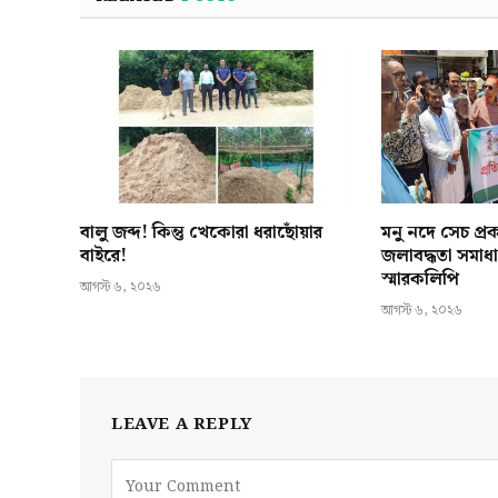
বালু জব্দ! কিন্তু খেকোরা ধরাছোঁয়ার
মনু নদে সেচ প্রকল্
বাইরে!
জলাবদ্ধতা সমাধ
স্মারকলিপি
আগস্ট ৬, ২০২৬
আগস্ট ৬, ২০২৬
LEAVE A REPLY