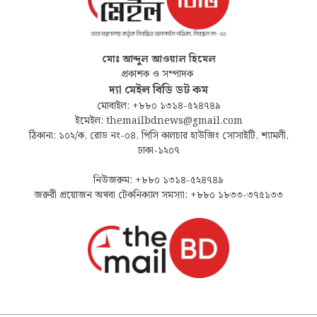
মোঃ আব্দুল আওয়াল হিমেল
প্রকাশক ও সম্পাদক
দ্যা মেইল বিডি ডট কম
মোবাইল: +৮৮০ ১৩১৪-৫২৪৭৪৯
ইমেইল: themailbdnews@gmail.com
ঠিকানা: ১০২/ক, রোড নং-০৪, পিসি কালচার হাউজিং সোসাইটি, শ্যামলী,
ঢাকা-১২০৭
নিউজরুম: +৮৮০ ১৩১৪-৫২৪৭৪৯
জরুরী প্রয়োজন অথবা টেকনিক্যাল সমস্যা: +৮৮০ ১৮৩৩-৩৭৫১৩৩