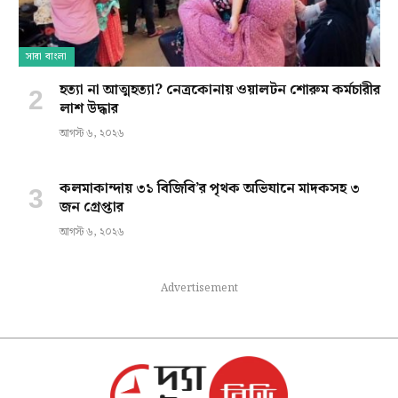
সারা বাংলা
হত্যা না আত্মহত্যা? নেত্রকোনায় ওয়ালটন শোরুম কর্মচারীর
লাশ উদ্ধার
আগস্ট ৬, ২০২৬
কলমাকান্দায় ৩১ বিজিবি’র পৃথক অভিযানে মাদকসহ ৩
জন গ্রেপ্তার
আগস্ট ৬, ২০২৬
Advertisement