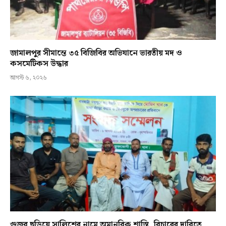
জামালপুর সীমান্তে ৩৫ বিজিবির অভিযানে ভারতীয় মদ ও
কসমেটিকস উদ্ধার
আগস্ট ৬, ২০২৬
গুজব ছড়িয়ে সালিশের নামে অমানবিক শাস্তি, বিচারের দাবিতে