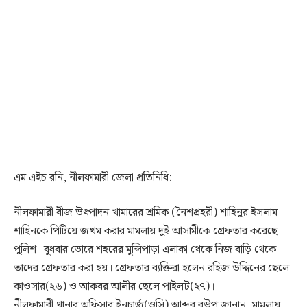
এম এইচ রনি, নীলফামারী জেলা প্রতিনিধি:
নীলফামারী বীজ উৎপাদন খামারের শ্রমিক (নৈশপ্রহরী) শাহিনুর ইসলাম
শাহিনকে পিটিয়ে জখম করার মামলায় দুই আসামীকে গ্রেফতার করেছে
পুলিশ। বুধবার ভোরে শহরের মুন্সিপাড়া এলাকা থেকে নিজ বাড়ি থেকে
তাদের গ্রেফতার করা হয়। গ্রেফতার ব্যক্তিরা হলেন রহিজ উদ্দিনের ছেলে
কাওসার(২৬) ও আকবর আলীর ছেলে পাইলট(২৭)।
নীলফামারী থানার অফিসার ইনচার্জ(ওসি) আব্দুর রউপ জানান, মামলায়