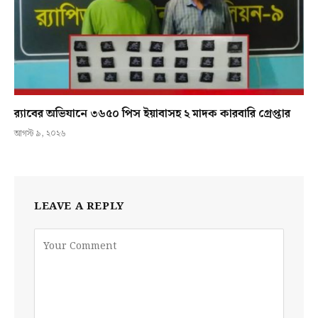
র‍্যাবের অভিযানে ৩৬৫০ পিস ইয়াবাসহ ২ মাদক কারবারি গ্রেপ্তার
আগস্ট ৯, ২০২৬
LEAVE A REPLY