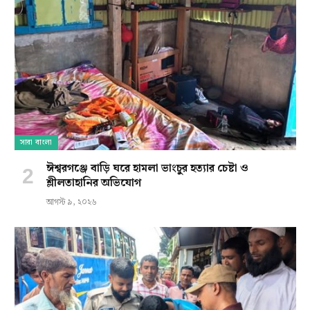
সারা বাংলা
ঈশ্বরগঞ্জে বাড়ি ঘরে হামলা ভাংচুর হত্যার চেষ্টা ও
শ্লীলতাহানির অভিযোগ
আগস্ট ৯, ২০২৬