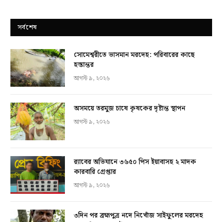
সর্বশেষ
সোমেশ্বরীতে ভাসমান মরদেহ: পরিবারের কাছে
হস্তান্তর
আগস্ট ৯, ২০২৬
অসময়ে তরমুজ চাষে কৃষকের দৃষ্টান্ত স্থাপন
আগস্ট ৯, ২০২৬
র‍্যাবের অভিযানে ৩৬৫০ পিস ইয়াবাসহ ২ মাদক
কারবারি গ্রেপ্তার
আগস্ট ৯, ২০২৬
৩দিন পর ব্রহ্মপুত্র নদে নিখোঁজ সাইফুলের মরদেহ