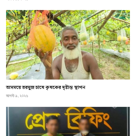
অসময়ে তরমুজ চাষে কৃষকের দৃষ্টান্ত স্থাপন
আগস্ট ৯, ২০২৬