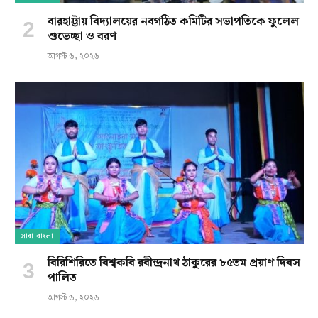
বারহাট্টায় বিদ্যালয়ের নবগঠিত কমিটির সভাপতিকে ফুলেল
শুভেচ্ছা ও বরণ
আগস্ট ৬, ২০২৬
সারা বাংলা
বিরিশিরিতে বিশ্বকবি রবীন্দ্রনাথ ঠাকুরের ৮৫তম প্রয়াণ দিবস
পালিত
আগস্ট ৬, ২০২৬