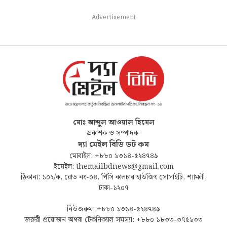
Advertisement
মোঃ আব্দুল আওয়াল হিমেল
প্রকাশক ও সম্পাদক
দ্যা মেইল বিডি ডট কম
মোবাইল: +৮৮০ ১৩১৪-৫২৪৭৪৯
ইমেইল: themailbdnews@gmail.com
ঠিকানা: ১০২/ক, রোড নং-০৪, পিসি কালচার হাউজিং সোসাইটি, শ্যামলী,
ঢাকা-১২০৭
নিউজরুম: +৮৮০ ১৩১৪-৫২৪৭৪৯
জরুরী প্রয়োজন অথবা টেকনিক্যাল সমস্যা: +৮৮০ ১৮৩৩-৩৭৫১৩৩