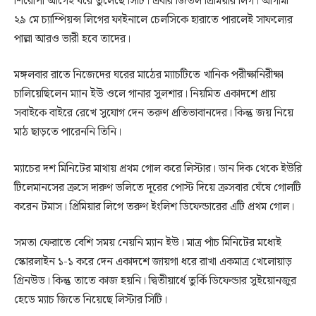
শিরোপা আগেই ঘরে তুলেছে সিটি। এবার জিতল প্রিমিয়ার লিগ। আগামী
২৯ মে চ্যাম্পিয়ন্স লিগের ফাইনালে চেলসিকে হারাতে পারলেই সাফল্যের
পাল্লা আরও ভারী হবে তাদের।
মঙ্গলবার রাতে নিজেদের ঘরের মাঠের ম্যাচটিতে খানিক পরীক্ষানিরীক্ষা
চালিয়েছিলেন ম্যান ইউ ওলে গানার সুলশার। নিয়মিত একাদশে প্রায়
সবাইকে বাইরে রেখে সুযোগ দেন তরুণ প্রতিভাবানদের। কিন্তু জয় নিয়ে
মাঠ ছাড়তে পারেননি তিনি।
ম্যাচের দশ মিনিটের মাথায় প্রথম গোল করে লিস্টার। ডান দিক থেকে ইউরি
টিলেমানসের ক্রসে দারুণ ভলিতে দূরের পোস্ট দিয়ে ক্রসবার ঘেঁষে গোলটি
করেন টমাস। প্রিমিয়ার লিগে তরুণ ইংলিশ ডিফেন্ডারের এটি প্রথম গোল।
সমতা ফেরাতে বেশি সময় নেয়নি ম্যান ইউ। মাত্র পাঁচ মিনিটের মধ্যেই
স্কোরলাইন ১-১ করে দেন একাদশে জায়গা ধরে রাখা একমাত্র খেলোয়াড়
গ্রিনউড। কিন্তু তাতে কাজ হয়নি। দ্বিতীয়ার্ধে তুর্কি ডিফেন্ডার সুইয়োনজুর
হেডে ম্যাচ জিতে নিয়েছে লিস্টার সিটি।