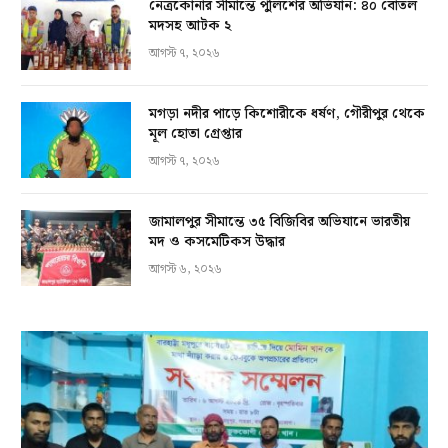
নেত্রকোনার সীমান্তে পুলিশের অভিযান: ৪০ বোতল
মদসহ আটক ২
আগস্ট ৭, ২০২৬
মগড়া নদীর পাড়ে কিশোরীকে ধর্ষণ, গৌরীপুর থেকে
মূল হোতা গ্রেপ্তার
আগস্ট ৭, ২০২৬
জামালপুর সীমান্তে ৩৫ বিজিবির অভিযানে ভারতীয়
মদ ও কসমেটিকস উদ্ধার
আগস্ট ৬, ২০২৬