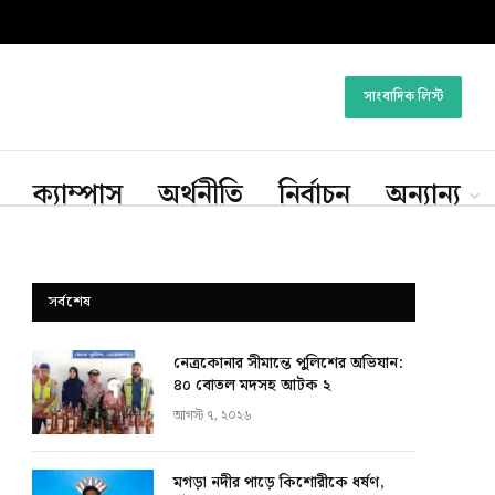
সাংবাদিক লিস্ট
ক্যাম্পাস
অর্থনীতি
নির্বাচন
অন্যান্য
সর্বশেষ
নেত্রকোনার সীমান্তে পুলিশের অভিযান:
৪০ বোতল মদসহ আটক ২
আগস্ট ৭, ২০২৬
মগড়া নদীর পাড়ে কিশোরীকে ধর্ষণ,