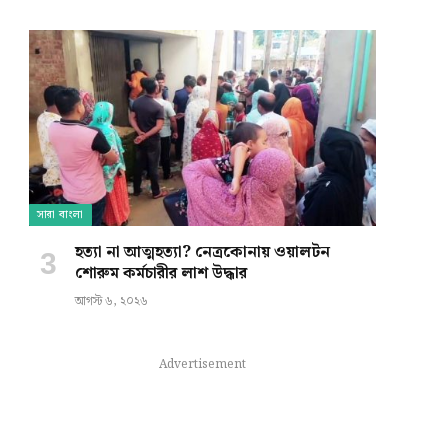
e
সারা বাংলা
হত্যা না আত্মহত্যা? নেত্রকোনায় ওয়ালটন
শোরুম কর্মচারীর লাশ উদ্ধার
আগস্ট ৬, ২০২৬
Advertisement