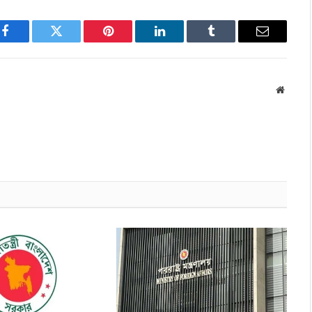
Facebook
Twitter
Pinterest
LinkedIn
Tumblr
Email
Websit