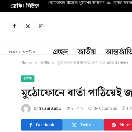
নেত্রকোনার সীমান্তে পুলিশের অভিযান: ৪০ বোতল মদ
ব্রেকিং নিউজ
Facebook
X
Instagram
(Twitter)
প্রচ্ছদ
জাতীয়
আন্তর্জা
শুক্রবার, আগস্ট ৭
Home
জাতীয়
মুঠোফোনে বার্তা পাঠিয়েই জানা যাবে এনআইডি নাম্বার
»
»
জাতীয়
মুঠোফোনে বার্তা পাঠিয়েই জ
By
Saizul Amin
মে ৬, ২০২১
No Comments
1 
Facebook
Twitter
Pinter