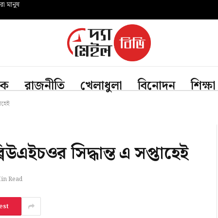
রো মানুষ
িক
রাজনীতি
খেলাধুলা
বিনোদন
শিক্ষা
াহেই
উএইচওর সিদ্ধান্ত এ সপ্তাহেই
in Read
est