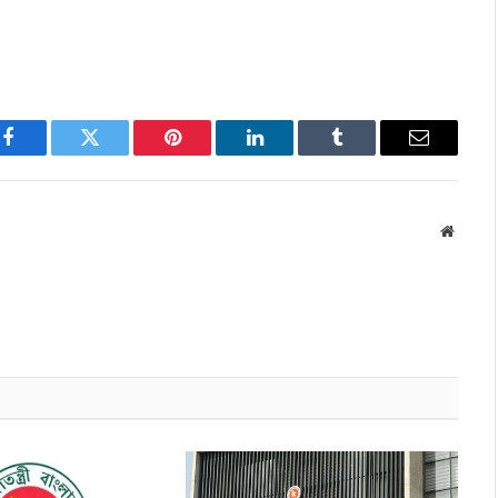
Facebook
Twitter
Pinterest
LinkedIn
Tumblr
Email
Websit