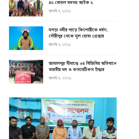
৪০ বোতল মদসহ আটক ২
আগস্ট ৭, ২০২৬
মগড়া নদীর পাড়ে কিশোরীকে ধর্ষণ,
গৌরীপুর থেকে মূল হোতা গ্রেপ্তার
আগস্ট ৭, ২০২৬
জামালপুর সীমান্তে ৩৫ বিজিবির অভিযানে
ভারতীয় মদ ও কসমেটিকস উদ্ধার
আগস্ট ৬, ২০২৬