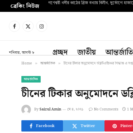
গণেশ্বরী নদীর কাঠের ব্রিজ বন্যায় বিলীন, দুর্ভোগে হাজা
ব্রেকিং নিউজ
Facebook
X
Instagram
(Twitter)
প্রচ্ছদ
জাতীয়
আন্তর্জাত
শনিবার, আগস্ট ৮
Home
আন্তর্জাতিক
চীনের টিকার অনুমোদনে ডব্লিউএইচওর সিদ্ধান্ত এ সপ্ত
»
»
আন্তর্জাতিক
চীনের টিকার অনুমোদনে ডব্লি
By
Saizul Amin
মে ৪, ২০২১
No Comments
1 M
Facebook
Twitter
Pinter