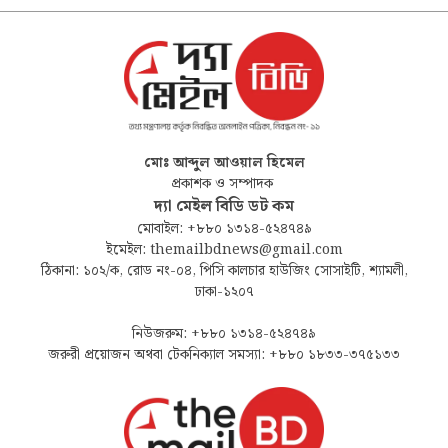
মোঃ আব্দুল আওয়াল হিমেল
প্রকাশক ও সম্পাদক
দ্যা মেইল বিডি ডট কম
মোবাইল: +৮৮০ ১৩১৪-৫২৪৭৪৯
ইমেইল: themailbdnews@gmail.com
ঠিকানা: ১০২/ক, রোড নং-০৪, পিসি কালচার হাউজিং সোসাইটি, শ্যামলী,
ঢাকা-১২০৭
নিউজরুম: +৮৮০ ১৩১৪-৫২৪৭৪৯
জরুরী প্রয়োজন অথবা টেকনিক্যাল সমস্যা: +৮৮০ ১৮৩৩-৩৭৫১৩৩