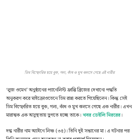
ডিম বিস্ফোরিত হয়ে বুক, গলা, কাঁধ ও মুখ ঝলসে গেছে এই নারীর
‘লুজ ওমেন’ অনুষ্ঠানের প্যানেলিস্ট ফ্রাঙ্কি ব্রিজের দেখানো পদ্ধতি
অনুকরণ করে মাইক্রোওভেনে ডিম রান্না করতে গিয়েছিলেন। কিন্তু সেই
ডিম বিস্ফোরিত হয়ে বুক, গলা, কাঁধ ও মুখ ঝলসে গেছে এক নারীর। এখন
মারাত্মক এক অসুস্থতায় ভুগতে হচ্ছে তাকে।
খবর ডেইলি মিররের
।
দগ্ধ নারীর নাম অ্যাইনে লিঞ্চ (৩৫)। তিনি দুই সন্তানের মা। এ ঘটনার পর