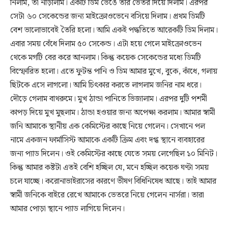
নিলাম, তা নাড়ালাম। একটি ডিম ভেঙে তার ভেতর দিয়ে দিলাম। এরপর
সেটা ৬০ সেকেন্ডের জন্য মাইক্রোওভেনে বসিয়ে দিলাম। প্রথম ডিমটি
বেশ ভালোভাবেই তৈরি হলো। আমি একই পদ্ধতিতে আরেকটি ডিম দিলাম।
এবার সময় বেঁধে দিলাম ৫০ সেকেন্ড। এটা হয়ে গেলে মাইক্রোওভেন
থেকে মগটি বের করে আনলাম। কিন্তু কয়েক সেকেন্ডের মধ্যে ডিমটি
বিস্ফোরিত হলো। এতে ফুটন্ত পানি ও ডিম আমার মুখে, বুকে, কাঁধে, গলায়
ছিটকে এসে লাগলো। আমি চিৎকার করতে লাগলাম জনির নাম ধরে।
দৌড়ে গেলাম বাথরুমে। মুখ ঠান্ডা পানিতে ভিজালাম। এরপর দুটি পশমী
কাপড় দিয়ে মুখ মুছলাম। ঠান্ডা হওয়ার জন্য অপেক্ষা করলাম। আমার স্বামী
জনি আমাকে স্থানীয় এক কেমিস্টের কাছে নিয়ে গেলেন। সেখানে পল
নামে একজন ফার্মাসিস্ট আমাকে একটি ক্রিম এবং দগ্ধ স্থানে ব্যবহারের
জন্য প্যাড দিলেন। ওই কেমিস্টের কাছে যেতে সময় লেগেছিল ১০ মিনিট।
কিন্তু আমার কষ্টটা এতই বেশি হচ্ছিল যে, মনে হচ্ছিল কয়েক ঘণ্টা সময়
চলে যাচ্ছে। করোনাভাইরাসের কারণে ভীষণ বিধিনিষেধ আছে। তাই আমার
স্বামী জনিকে বাইরে রেখে আমাকে ভেতরে নিয়ে গেলেন নার্সরা। তারা
আমার পোড়া স্থানে প্যাড লাগিয়ে দিলেন।