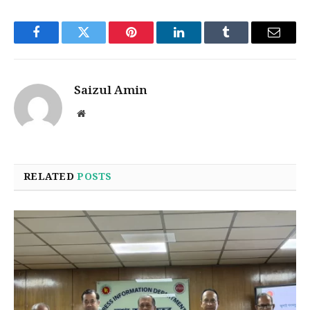
Facebook
Twitter
Pinterest
LinkedIn
Tumblr
Email
Saizul Amin
Website
RELATED
POSTS