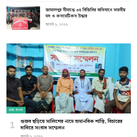
জামালপুর সীমান্তে ৩৫ বিজিবির অভিযানে ভারতীয়
মদ ও কসমেটিকস উদ্ধার
আগস্ট ৬, ২০২৬
সারা বাংলা
গুজব ছড়িয়ে সালিশের নামে অমানবিক শাস্তি, বিচারের
দাবিতে সংবাদ সম্মেলন
আগস্ট ৬, ২০২৬