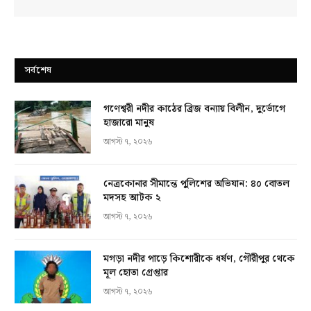
সর্বশেষ
গণেশ্বরী নদীর কাঠের ব্রিজ বন্যায় বিলীন, দুর্ভোগে
হাজারো মানুষ
আগস্ট ৭, ২০২৬
নেত্রকোনার সীমান্তে পুলিশের অভিযান: ৪০ বোতল
মদসহ আটক ২
আগস্ট ৭, ২০২৬
মগড়া নদীর পাড়ে কিশোরীকে ধর্ষণ, গৌরীপুর থেকে
মূল হোতা গ্রেপ্তার
আগস্ট ৭, ২০২৬