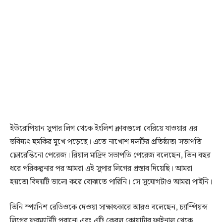
ইউরোপিয়ান সুপার লিগ থেকে ইংলিশ ক্লাবগুলো বেরিয়ে যাওয়ার এর
ভবিষ্যৎ হুমকির মুখে পড়েছে। এতে নাখোশ দলটির প্রতিষ্ঠাতা সভাপতি
ফ্লোরেন্তিনো পেরেজ। রিয়াল মাদ্রিদ সভাপতি পেরেজ বলেছেন, তিন বছর
ধরে পরিকল্পনার পর আমরা এই সুপার লিগের প্রস্তাব দিয়েছি। আমরা
হয়তো বিষয়টি ভালো করে বোঝাতে পারিনি। সে সুযোগটাও আমরা পাইনি।
তিনি স্প্যানিশ রেডিওকে দেওয়া সাক্ষাৎকারে আরও বলেছেন, চ্যাম্পিয়ন্স
লিগের ফরম্যাটটি পুরানো এবং এটি কেবল কোয়ার্টার ফাইনাল থেকে