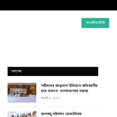
সাংবাদিক লিস্ট
সর্বশেষ
শহীদদের আত্মত্যাগ ইতিহাসে অবিস্মরণীয়
হয়ে থাকবে: কলমাকান্দায় বক্তারা
আগস্ট ৫, ২০২৬
জলবায়ু পরিবর্তন মোকাবিলায়