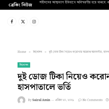
শহীদদের আত্মত্যাগ ইতিহাসে অবিস্মরণীয় হয়ে থাকবে: কল
ব্রেকিং নিউজ
Facebook
X
Instagram
(Twitter)
Home
বিনোদন
দুই ডোজ টিকা নিয়েও করোনায় আক্রান্ত আলমগীর, হাসপা
»
»
বিনোদন
দুই ডোজ টিকা নিয়েও করোন
হাসপাতালে ভর্তি
By
Saizul Amin
এপ্রিল ২০, ২০২১
No Comments