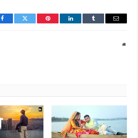
Facebook
Twitter
Pinterest
LinkedIn
Tumblr
Email
Websit