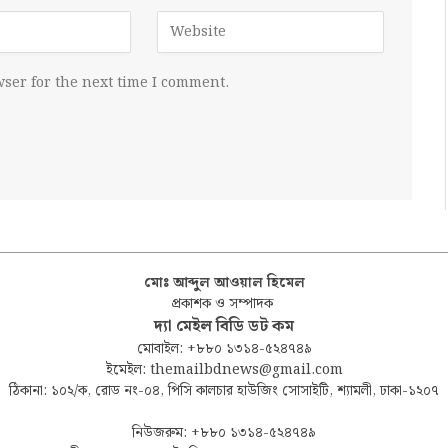
ser for the next time I comment.
মোঃ আব্দুল আওয়াল হিমেল
প্রকাশক ও সম্পাদক
দ্যা মেইল বিডি ডট কম
মোবাইল: +৮৮০ ১৩১৪-৫২৪৭৪৯
ইমেইল: themailbdnews@gmail.com
ঠিকানা: ১০২/ক, রোড নং-০৪, পিসি কালচার হাউজিং সোসাইটি, শ্যামলী, ঢাকা-১২০৭
নিউজরুম: +৮৮০ ১৩১৪-৫২৪৭৪৯