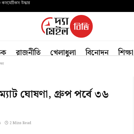
ও কসমেটিকস উদ্ধার
তিক
রাজনীতি
খেলাধুলা
বিনোদন
শিক্ষা
 দল
্যাট ঘোষণা, গ্রুপ পর্বে ৩৬
s
2 Mins Read