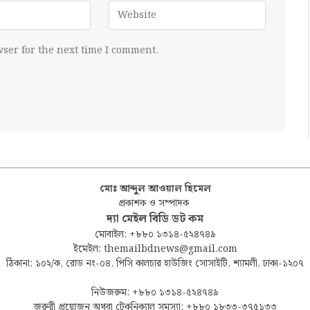
ser for the next time I comment.
মোঃ আব্দুল আওয়াল হিমেল
প্রকাশক ও সম্পাদক
দ্যা মেইল বিডি ডট কম
মোবাইল: +৮৮০ ১৩১৪-৫২৪৭৪৯
ইমেইল: themailbdnews@gmail.com
ঠিকানা: ১০২/ক, রোড নং-০৪, পিসি কালচার হাউজিং সোসাইটি, শ্যামলী, ঢাকা-১২০৭
নিউজরুম: +৮৮০ ১৩১৪-৫২৪৭৪৯
জরুরী প্রয়োজন অথবা টেকনিক্যাল সমস্যা: +৮৮০ ১৮৩৩-৩৭৫১৩৩