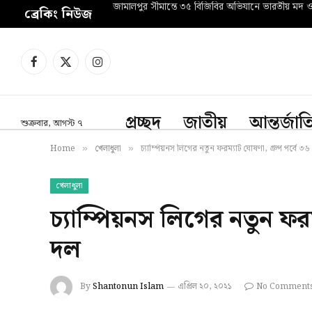
জামালপুর সীমান্তে ৩৫ বিজিবির অভিযানে ভারতীয় মদ 
ব্রেকিং নিউজ
Facebook
X
Instagram
(Twitter)
প্রচ্ছদ
জাতীয়
আন্তর্জা
শুক্রবার, আগস্ট ৭
Home
খেলাধুলা
চ্যাম্পিয়নস লিগের নতুন ফরম্যাট ঘোষণা, গ্রুপ পর্বে ৩৬
»
»
খেলাধুলা
চ্যাম্পিয়নস লিগের নতুন ফরম
দল
By
Shantonun Islam
এপ্রিল ২০, ২০২১
No Comment