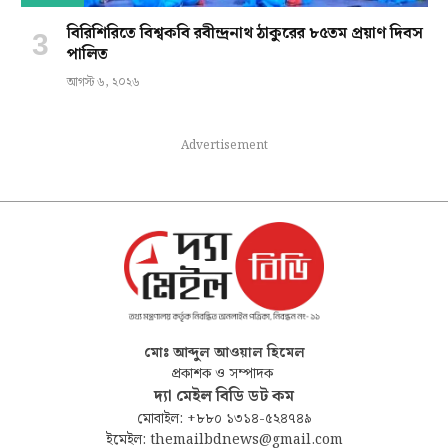
বিরিশিরিতে বিশ্বকবি রবীন্দ্রনাথ ঠাকুরের ৮৫তম প্রয়াণ দিবস
পালিত
আগস্ট ৬, ২০২৬
Advertisement
মোঃ আব্দুল আওয়াল হিমেল
প্রকাশক ও সম্পাদক
দ্যা মেইল বিডি ডট কম
মোবাইল: +৮৮০ ১৩১৪-৫২৪৭৪৯
ইমেইল: themailbdnews@gmail.com