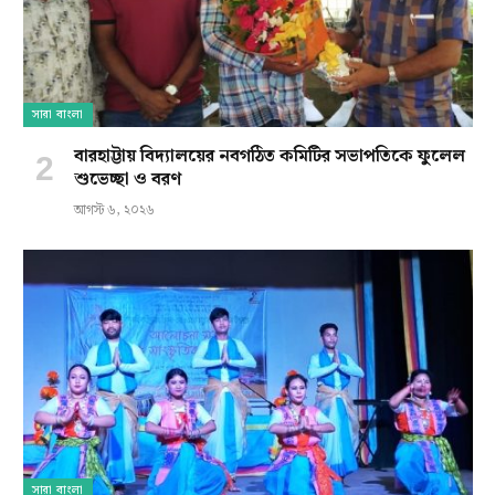
সারা বাংলা
বারহাট্টায় বিদ্যালয়ের নবগঠিত কমিটির সভাপতিকে ফুলেল
শুভেচ্ছা ও বরণ
আগস্ট ৬, ২০২৬
সারা বাংলা