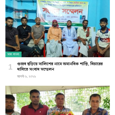
সারা বাংলা
গুজব ছড়িয়ে সালিশের নামে অমানবিক শাস্তি, বিচারের
দাবিতে সংবাদ সম্মেলন
আগস্ট ৬, ২০২৬