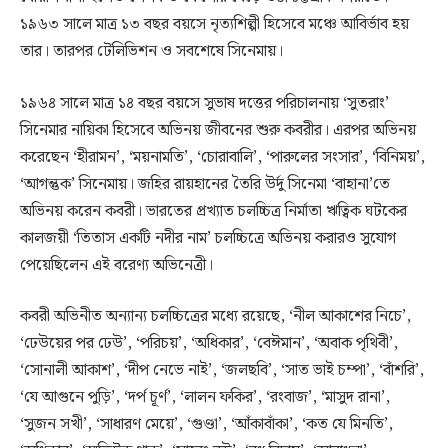
১৯৬৩ সালে মাত্র ১৩ বছর বয়সে নৃত্যশিল্পী হিসেবে মঞ্চে আবির্ভাব হয়
তার। তারপর টেলিভিশন ও সবশেষে সিনেমায়।
১৯৬৪ সালে মাত্র ১৪ বছর বয়সে সুভাষ দত্তের পরিচালনায় ‘সুতরাং’
সিনেমার নায়িকা হিসেবে অভিনয় জীবনের শুরু কবরীর। এরপর অভিনয়
করেছেন ‘হীরামন’, ‘ময়নামতি’, ‘চোরাবালি’, ‘পারুলের সংসার’, ‘বিনিময়’,
‘আগন্তুক’ সিনেমায়। জহির রায়হানের তৈরি উর্দু সিনেমা ‘বাহানা’তে
অভিনয় করেন কবরী। ভারতের প্রখ্যাত চলচ্চিত্র নির্মাতা ঋত্বিক ঘটকের
কালজয়ী ‘তিতাস একটি নদীর নাম’ চলচ্চিত্রে অভিনয় করারও সুযোগ
পেয়েছিলেন এই বরেণ্য অভিনেত্রী।
কবরী অভিনীত অন্যান্য চলচ্চিত্রের মধ্যে রয়েছে, ‘নীল আকাশের নিচে’,
‘ঢেউয়ের পর ঢেউ’, ‘পরিচয়’, ‘অধিকার’, ‘বেঈমান’, ‘অবাক পৃথিবী’,
‘সোনালী আকাশ’, ‘দীপ নেভে নাই’, ‘জলছবি’, ‘সাত ভাই চম্পা’, ‘বাঁশরি’,
‘যে আগুনে পুড়ি’, ‘দর্প চূর্ণ’, ‘লালন ফকির’, ‘রংবাজ’, ‘মাসুদ রানা’,
‘সুজন সখী’, ‘সাধারণ মেয়ে’, ‘গুণ্ডা’, ‘আঁকাবাঁকা’, ‘কত যে মিনতি’,