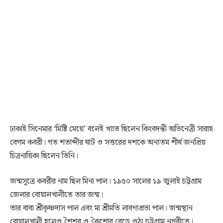
ঢাকাই সিনেমার ‘মিষ্টি মেয়ে’ বলেই খ্যাত ছিলেন কিংবদন্তী অভিনেত্রী সারাহ
বেগম কবরী। গত শতাব্দীর ষাট ও সত্তরের দশকে অন্যতম শীর্ষ জনপ্রিয়
চিত্রনায়িকা ছিলেন তিনি।
জন্মসূত্রে কবরীর নাম ছিল মিনা পাল। ১৯৫০ সালের ১৯ জুলাই চট্টগ্রাম
জেলার বোয়ালখালীতে তার জন্ম।
তার বাবা শ্রীকৃষ্ণদাস পাল এবং মা শ্রীমতি লাবণ্যপ্রভা পাল। জন্মস্থান
বোয়ালখালী হলেও শৈশব ও কৈশোর বেড়ে ওঠা চট্টগ্রাম নগরীতে।