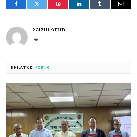
Facebook
Twitter
Pinterest
LinkedIn
Tumblr
Email
Saizul Amin
Website
RELATED
POSTS