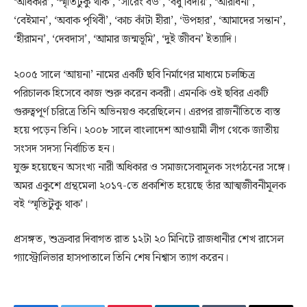
‘অধিকার’, ‘স্মৃতিটুকু থাক’, ‘সারেং বউ’, ‘বধু বিদায়’, ‘আরাধনা’,
‘বেইমান’, ‘অবাক পৃথিবী’, ‘কাচ কাঁটা হীরা’, ‘উপহার’, ‘আমাদের সন্তান’,
‘হীরামন’, ‘দেবদাস’, ‘আমার জন্মভূমি’, ‘দুই জীবন’ ইত্যাদি।
২০০৫ সালে ‘আয়না’ নামের একটি ছবি নির্মাণের মাধ্যমে চলচ্চিত্র
পরিচালক হিসেবে কাজ শুরু করেন কবরী। এমনকি ওই ছবির একটি
গুরুত্বপূর্ণ চরিত্রে তিনি অভিনয়ও করেছিলেন। এরপর রাজনীতিতে ব্যস্ত
হয়ে পড়েন তিনি। ২০০৮ সালে বাংলাদেশ আওয়ামী লীগ থেকে জাতীয়
সংসদ সদস্য নির্বাচিত হন।
যুক্ত হয়েছেন অসংখ্য নারী অধিকার ও সমাজসেবামূলক সংগঠনের সঙ্গে।
অমর একুশে গ্রন্থমেলা ২০১৭-তে প্রকাশিত হয়েছে তাঁর আত্মজীবনীমূলক
বই ‘স্মৃতিটুকু থাক’।
প্রসঙ্গত, শুক্রবার দিবাগত রাত ১২টা ২০ মিনিটে রাজধানীর শেখ রাসেল
গ্যাস্ট্রোলিভার হাসপাতালে তিনি শেষ নিশ্বাস ত্যাগ করেন।