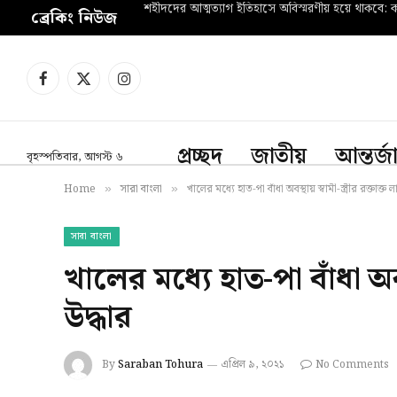
শহীদদের আত্মত্যাগ ইতিহাসে অবিস্মরণীয় হয়ে থাকবে: কল
ব্রেকিং নিউজ
Facebook
X
Instagram
(Twitter)
প্রচ্ছদ
জাতীয়
আন্তর্
বৃহস্পতিবার, আগস্ট ৬
Home
সারা বাংলা
খালের মধ্যে হাত-পা বাঁধা অবস্থায় স্বামী-স্ত্রীর রক্তাক্ত 
»
»
সারা বাংলা
খালের মধ্যে হাত-পা বাঁধা অবস্থ
উদ্ধার
By
Saraban Tohura
এপ্রিল ৯, ২০২১
No Comments