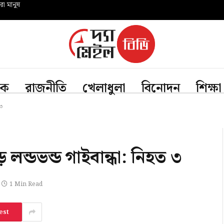
রো মানুষ
িক
রাজনীতি
খেলাধুলা
বিনোদন
শিক্ষা
 ৩
 লন্ডভন্ড গাইবান্ধা: নিহত ৩
1 Min Read
est