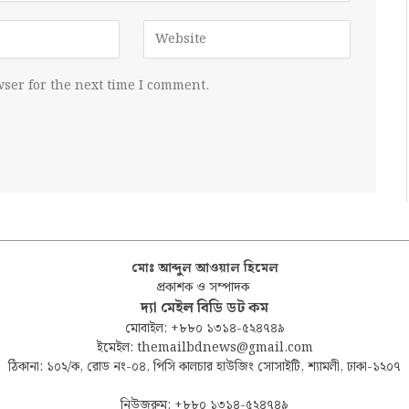
ser for the next time I comment.
মোঃ আব্দুল আওয়াল হিমেল
প্রকাশক ও সম্পাদক
দ্যা মেইল বিডি ডট কম
মোবাইল: +৮৮০ ১৩১৪-৫২৪৭৪৯
ইমেইল: themailbdnews@gmail.com
ঠিকানা: ১০২/ক, রোড নং-০৪, পিসি কালচার হাউজিং সোসাইটি, শ্যামলী, ঢাকা-১২০৭
নিউজরুম: +৮৮০ ১৩১৪-৫২৪৭৪৯