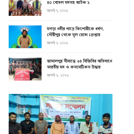
৪০ বোতল মদসহ আটক ২
আগস্ট ৭, ২০২৬
মগড়া নদীর পাড়ে কিশোরীকে ধর্ষণ,
গৌরীপুর থেকে মূল হোতা গ্রেপ্তার
আগস্ট ৭, ২০২৬
জামালপুর সীমান্তে ৩৫ বিজিবির অভিযানে
ভারতীয় মদ ও কসমেটিকস উদ্ধার
আগস্ট ৬, ২০২৬