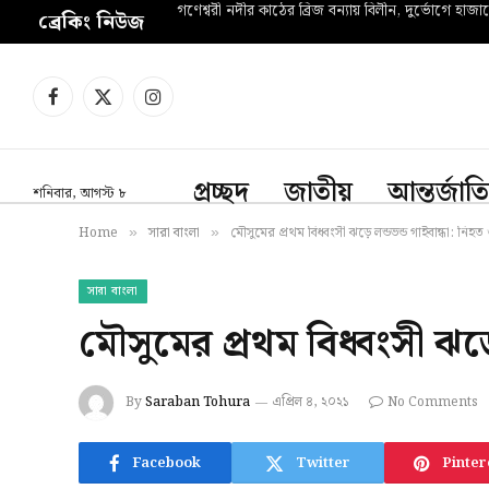
গণেশ্বরী নদীর কাঠের ব্রিজ বন্যায় বিলীন, দুর্ভোগে হাজা
ব্রেকিং নিউজ
Facebook
X
Instagram
(Twitter)
প্রচ্ছদ
জাতীয়
আন্তর্জাত
শনিবার, আগস্ট ৮
Home
সারা বাংলা
মৌসুমের প্রথম বিধ্বংসী ঝড়ে লন্ডভন্ড গাইবান্ধা: নিহত
»
»
সারা বাংলা
মৌসুমের প্রথম বিধ্বংসী ঝড়ে
By
Saraban Tohura
এপ্রিল ৪, ২০২১
No Comments
Facebook
Twitter
Pinter