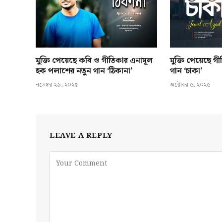
মুক্তি পেয়েছে কবি ও গীতিকার এনামূল
মুক্তি পেয়েছে 
হক পলাশের নতুন গান ‘ঠিকানা’
গান ‘চাকা’
নভেম্বর ২৯, ২০২৫
অক্টোবর ৫, ২০২৫
LEAVE A REPLY