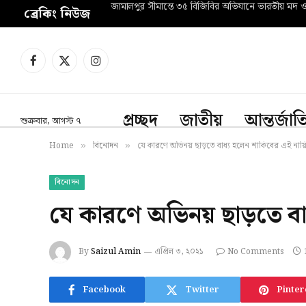
জামালপুর সীমান্তে ৩৫ বিজিবির অভিযানে ভারতীয় মদ 
ব্রেকিং নিউজ
Facebook
X
Instagram
(Twitter)
প্রচ্ছদ
জাতীয়
আন্তর্জা
শুক্রবার, আগস্ট ৭
Home
বিনোদন
যে কারণে অভিনয় ছাড়তে বাধ্য হলেন শাকিবের এই নায়
»
»
বিনোদন
যে কারণে অভিনয় ছাড়তে বা
By
Saizul Amin
এপ্রিল ৩, ২০২১
No Comments
Facebook
Twitter
Pinter