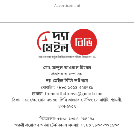
Advertisement
মোঃ আব্দুল আওয়াল হিমেল
প্রকাশক ও সম্পাদক
দ্যা মেইল বিডি ডট কম
মোবাইল: +৮৮০ ১৩১৪-৫২৪৭৪৯
ইমেইল: themailbdnews@gmail.com
ঠিকানা: ১০২/ক, রোড নং-০৪, পিসি কালচার হাউজিং সোসাইটি, শ্যামলী,
ঢাকা-১২০৭
নিউজরুম: +৮৮০ ১৩১৪-৫২৪৭৪৯
জরুরী প্রয়োজন অথবা টেকনিক্যাল সমস্যা: +৮৮০ ১৮৩৩-৩৭৫১৩৩