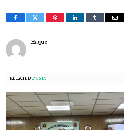
Facebook
Twitter
Pinterest
LinkedIn
Tumblr
Email
Haque
RELATED
POSTS