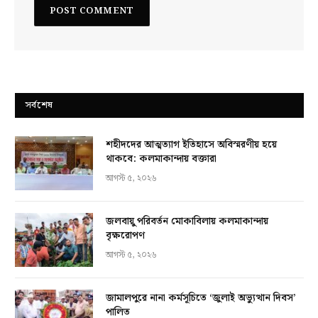
সর্বশেষ
শহীদদের আত্মত্যাগ ইতিহাসে অবিস্মরণীয় হয়ে
থাকবে: কলমাকান্দায় বক্তারা
আগস্ট ৫, ২০২৬
জলবায়ু পরিবর্তন মোকাবিলায় কলমাকান্দায়
বৃক্ষরোপণ
আগস্ট ৫, ২০২৬
জামালপুরে নানা কর্মসূচিতে ‘জুলাই অভ্যুত্থান দিবস’
পালিত