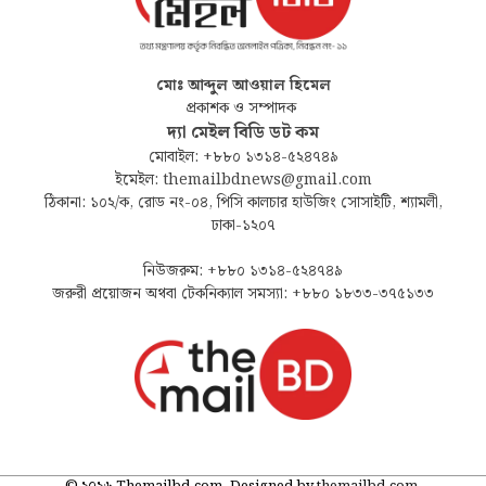
মোঃ আব্দুল আওয়াল হিমেল
প্রকাশক ও সম্পাদক
দ্যা মেইল বিডি ডট কম
মোবাইল: +৮৮০ ১৩১৪-৫২৪৭৪৯
ইমেইল: themailbdnews@gmail.com
ঠিকানা: ১০২/ক, রোড নং-০৪, পিসি কালচার হাউজিং সোসাইটি, শ্যামলী,
ঢাকা-১২০৭
নিউজরুম: +৮৮০ ১৩১৪-৫২৪৭৪৯
জরুরী প্রয়োজন অথবা টেকনিক্যাল সমস্যা: +৮৮০ ১৮৩৩-৩৭৫১৩৩